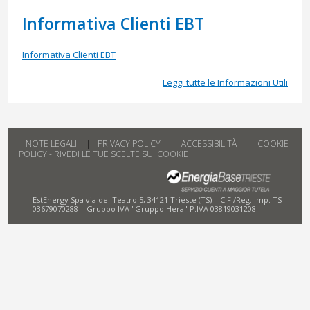
Informativa Clienti EBT
Informativa Clienti EBT
Leggi tutte le Informazioni Utili
NOTE LEGALI
PRIVACY POLICY
ACCESSIBILITÀ
COOKIE
POLICY - RIVEDI LE TUE SCELTE SUI COOKIE
EstEnergy Spa via del Teatro 5, 34121 Trieste (TS) – C.F./Reg. Imp. TS
03679070288 – Gruppo IVA "Gruppo Hera" P.IVA 03819031208