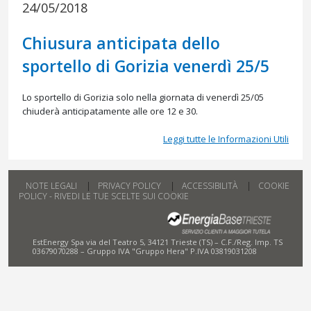
24/05/2018
Chiusura anticipata dello
sportello di Gorizia venerdì 25/5
Lo sportello di Gorizia solo nella giornata di venerdì 25/05
chiuderà anticipatamente alle ore 12 e 30.
Leggi tutte le Informazioni Utili
NOTE LEGALI
PRIVACY POLICY
ACCESSIBILITÀ
COOKIE
POLICY - RIVEDI LE TUE SCELTE SUI COOKIE
EstEnergy Spa via del Teatro 5, 34121 Trieste (TS) – C.F./Reg. Imp. TS
03679070288 – Gruppo IVA "Gruppo Hera" P.IVA 03819031208