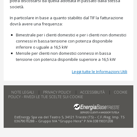
potrà discostarsi da quella adottata in passato dalla stessa
società.
In particolare in base a quanto stabilito dal TIF la fatturazione
dovrà avere una frequenza:
Bimestrale per i clienti domestici e per i clienti non domestici
connessi in bassa tensione con potenza disponibile
inferiore o uguale a 16,5 kW
Mensile per clienti non domestici connessi in bassa
tensione con potenza disponibile superiore a 16,5 kW
Leggi tutte le Informazioni Utili
NOTE LEGALI
PRIVACY POLICY
ACCESSIBILITÀ
COOKIE
POLICY - RIVEDI LE TUE SCELTE SUI COOKIE
EstEnergy Spa via del Teatro 5, 34121 Trieste (TS) – C.F./Reg. Imp. TS
03679070288 – Gruppo IVA "Gruppo Hera" P.IVA 03819031208