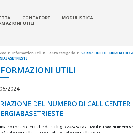
ETTA
CONTATORE
MODULISTICA
RMAZIONI UTILI
ome
Informazioni utili
Senza categoria
VARIAZIONE DEL NUMERO DI CAL
GIABASETRIESTE
NFORMAZIONI UTILI
06/2024
RIAZIONE DEL NUMERO DI CALL CENTER D
ERGIABASETRIESTE
miamo i nostri clienti che dal 01 luglio 2024 sarà attivo il
nuovo numero ve
dì dalle 08:00 alle 22:00 e il sabato dalle 08:00 alle 18:00.