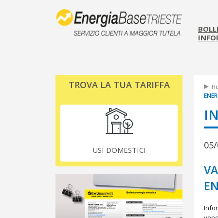
BOLL
INFO
TROVA LA TUA TARIFFA
H
ENER
I
05/
USI DOMESTICI
VA
EN
Infor
vener